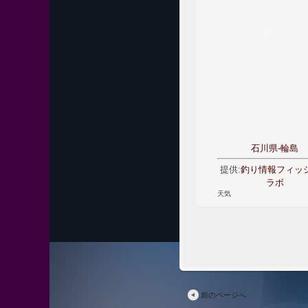
石川県-輪島
提供:
釣り情報フィッ
ラボ
天気
前のページへ