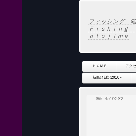
フィッシング 箱
Ｆｉｓｈｉｎｇ 
ｏｔｏｊｉｍａ
ＨＯＭＥ
アク
新船頭日記2016～
潮位 タイドグラフ