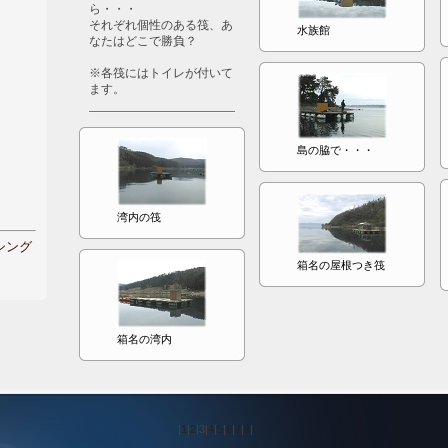
ら・・・
それぞれ個性のある筏、あ
水族館
なたはどこで勝負？
※各筏にはトイレが付いて
ます。
島の脇で・・・
湾内の筏
シング
箱名の屋根つき筏
箱名の湾内
|
1
|
2
|
3
|
4
|
5
|
6
|
7
|
8
|