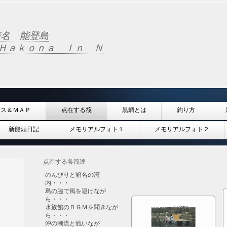
名 能登島
Ｈａｋｏｎａ Ｉｎ Ｎ
セス＆ＭＡＰ
点在する筏
黒鯛とは
釣り方
新船頭日記
メモリアルフォト１
メモリアルフォト２
点在する各筏達
のんびりと箱名の湾
内・・・
島の脇で風を避けなが
ら・・・
水族館のＢＧＭを聞きなが
ら・・・
沖の潮流と戦いなが