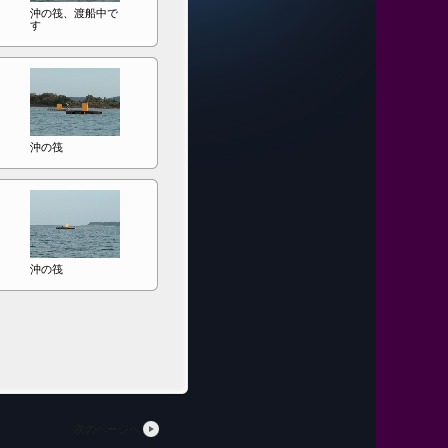
沖の筏、渡船中で
す
沖の筏
沖の筏
次のページへ