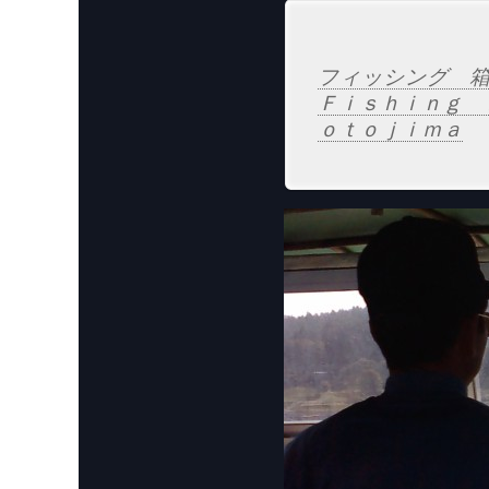
フィッシング 箱
Ｆｉｓｈｉｎｇ 
ｏｔｏｊｉｍａ