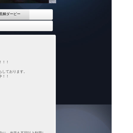
黒鯛ダービー
！！！
ちしております。
中！！