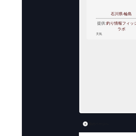
石川県-輪島
提供:
釣り情報フィッ
ラボ
天気
前のページへ