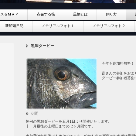
セス＆ＭＡＰ
点在する筏
黒鯛とは
釣り方
新船頭日記
メモリアルフォト１
メモリアルフォト２
黒鯛ダービー
今年も参加料無料！
皆さんの参加をおま
ダービー参加者募集
期間
恒例の黒鯛ダービーを五月1日より開催いたします。
十一月最後の土曜日までの七ヶ月間です。