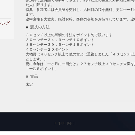
参加費は無料誰でも参加できます、釣れた魚の審査の対象者は期間
た人に限ります。
特典―参加者には会員証を交付し、六回目の筏を無料、更に十一月
ます。
途中棄権も大丈夫、絶対お得、多数の参加をお待ちしています、途
シング
競技の方法
３０センチ以上の黒鯛の寸法をポイント制で競います
３０センチー３４，９センチ１０ポイント
３５センチー３９，９センチ１５ポイント
４０センチー２０ポイント
大物賞は４０センチ以上で他の賞とは重複しません「４０センチ以
とします。」
更に今年は「一ヶ月に一回だけ」２７センチ以上３０センチ未満を
「一匹５ポイント」
賞品
未定
|
1
|
2
|
3
|
4
|
5
|
6
|
7
|
8
|