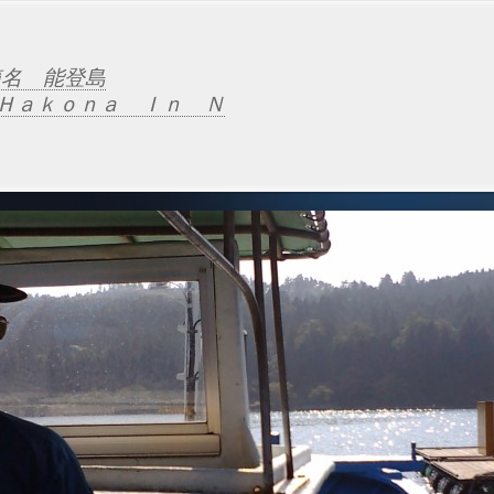
名 能登島
Ｈａｋｏｎａ Ｉｎ Ｎ