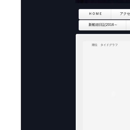
ＨＯＭＥ
アク
新船頭日記2016～
潮位 タイドグラフ