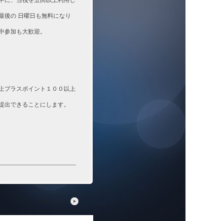
中に、当筏を五回以上利用し
最後の 日曜日も無料になり
中参加も大歓迎。
上プラスポイント１００以上
提出できることにします。
次のページへ